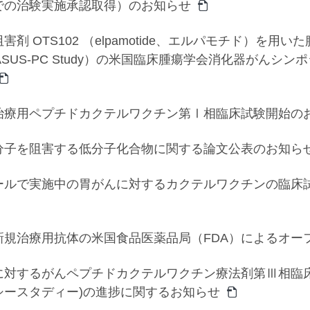
での治験実施承認取得）のお知らせ
害剤 OTS102 （elpamotide、エルパモチド）を
SUS-PC Study）の米国臨床腫瘍学会消化器がんシンポジウ
治療用ペプチドカクテルワクチン第Ⅰ相臨床試験開始の
分子を阻害する低分子化合物に関する論文公表のお知ら
ールで実施中の胃がんに対するカクテルワクチンの臨床
新規治療用抗体の米国食品医薬品局（FDA）によるオー
対するがんペプチドカクテルワクチン療法剤第Ⅲ相臨床試験(C
シースタディー)の進捗に関するお知らせ