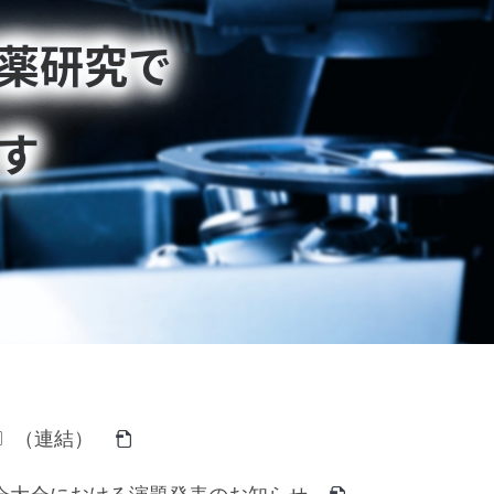
薬研究で
す
準〕（連結）