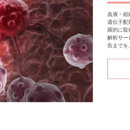
血液・組
遺伝子配
羅的に取
解析サー
告までを