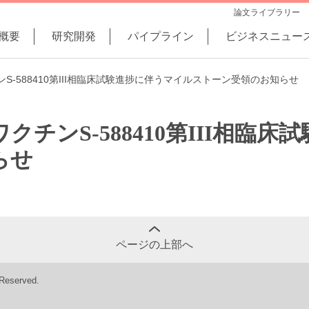
論文ライブラリー
概要
研究開発
パイプライン
ビジネスニュー
S-588410第III相臨床試験進捗に伴うマイルストーン受領のお知らせ
チンS-588410第III相臨
らせ
ページの上部へ
 Reserved.