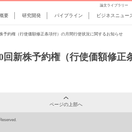
論文ライブラリー
概要
研究開発
パイプライン
ビジネスニュー
新株予約権（行使価額修正条項付）の月間行使状況に関するお知らせ
30回新株予約権（行使価額修正
ページの上部へ
 Reserved.