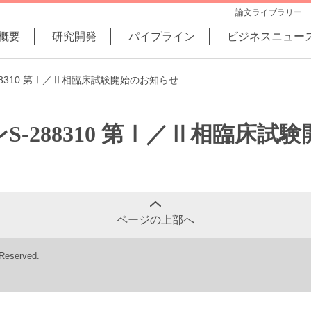
論文ライブラリー
概要
研究開発
パイプライン
ビジネスニュー
8310 第Ⅰ／Ⅱ相臨床試験開始のお知らせ
-288310 第Ⅰ／Ⅱ相臨床試
ページの上部へ
 Reserved.