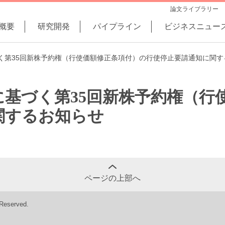
論文ライブラリー
概要
研究開発
パイプライン
ビジネスニュー
く第35回新株予約権（行使価額修正条項付）の行使停止要請通知に関す
に基づく第35回新株予約権（行
関するお知らせ
ページの上部へ
 Reserved.